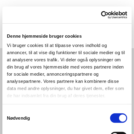
Denne hjemmeside bruger cookies
Vi bruger cookies til at tilpasse vores indhold og
annoncer, til at vise dig funktioner til sociale medier og til
Jais Oliver Berg,
MD, Speciallæge i Plastikkirurgi
at analysere vores trafik. Vi deler også oplysninger om
din brug af vores hjemmeside med vores partnere inden
for sociale medier, annonceringspartnere og
analysepartnere. Vores partnere kan kombinere disse
Kontakt hvis du har spørgsmål eller ønsker tidsbestilling
data med andre oplysninger, du har givet dem, eller som
til privat konsultation:
de har indsamlet fra din brug af deres tjenester.
Samtykkevalg
AGATA Privathospital
Nødvendig
Tlf: 47 33 00 30
Mail: info@agata-privathospital.dk