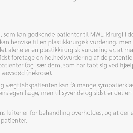
gi, som kan godkende patienter til MWL-kirurgi i 
kan henvise til en plastikkirurgisk vurdering, men
det alene er en plastikkirurgisk vurdering er, at 
idst foretage en helhedsvurdering af de potentielle
tienter (og især dem, som har tabt sig ved hjælp 
og vævsdød (nekrose).
og vægttabspatienten kan få mange sympatierklæri
ens egen læge, men til syvende og sidst er det en
s kriterier for behandling overholdes, og at der 
 patienter.