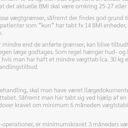
 at det aktuelle BMI skal være omkring 25-27 eller 
disse vægtgrænser, såfremt der findes god grund ti
patienter som ”kun” har tabt fx 14 BMI enheder, 
.
 mindre end de anførte grænser, kan blive tilbudt 
fra egen læge godtages. Som regel hænger hud- og
vis man har haft et mindre vægttab (ca. 30 kg ell
handlingstilbud.
 behandling, skal man have været (lægedokumentere
abet. Såfremt man har tabt sig ved hjælp af en f
der udover kravet om minimum 6 måneders vægtstab
WL-operationer, er minimumskravet 3 måneders væ