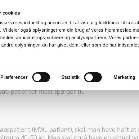
 cookies
passe vores indhold og annoncer, til at vise dig funktioner til soci
fik. Vi deler også oplysninger om din brug af vores hjemmeside m
 medier, annonceringspartnere og analysepartnere. Vores partne
or offentligt MWL 
ndre oplysninger, du har givet dem, eller som de har indsamlet 
ktion af overskydende hud og kropsdeformiteter ef
 kriterier er opfyldt. Det er en plastikkirurgisk 
Præferencer
Statistik
Marketing
 grund for at tilbyde behandling. I det følgend
vad patienter mest spørger til.
abspatient (MWL patient), skal man have haft et 
minimum 40-50 kg. Man skal også have en aktuel væ