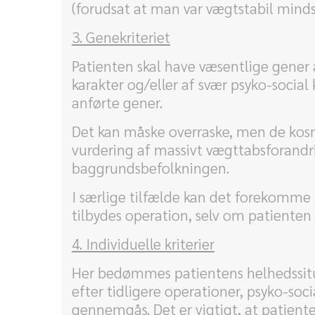
(forudsat at man var vægtstabil mind
3. Genekriteriet
Patienten skal have væsentlige gener a
karakter og/eller af svær psyko-socia
anførte gener.
Det kan måske overraske, men de kosme
vurdering af massivt vægttabsforandrin
baggrundsbefolkningen.
I særlige tilfælde kan det forekomme 
tilbydes operation, selv om patienten
4. Individuelle kriterier
Her bedømmes patientens helhedssitu
efter tidligere operationer, psyko-soc
gennemgås. Det er vigtigt, at patiente