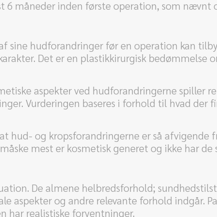
st 6 måneder inden første operation, som nævnt o
f sine hudforandringer før en operation kan tilby
l karakter. Det er en plastikkirurgisk bedømmels
tiske aspekter ved hudforandringerne spiller relat
ger. Vurderingen baseres i forhold til hvad der f
at hud- og kropsforandringerne er så afvigende f
 måske mest er kosmetisk generet og ikke har de 
ation. De almene helbredsforhold; sundhedstils
iale aspekter og andre relevante forhold indgår. 
n har realistiske forventninger.