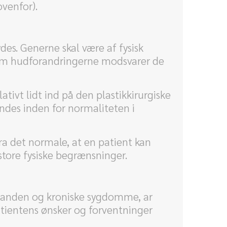
venfor).
des. Generne skal være af fysisk
e om hudforandringerne modsvarer de
ivt lidt ind på den plastikkirurgiske
indes inden for normaliteten i
ra det normale, at en patient kan
store fysiske begrænsninger.
tanden og kroniske sygdomme, ar
Patientens ønsker og forventninger