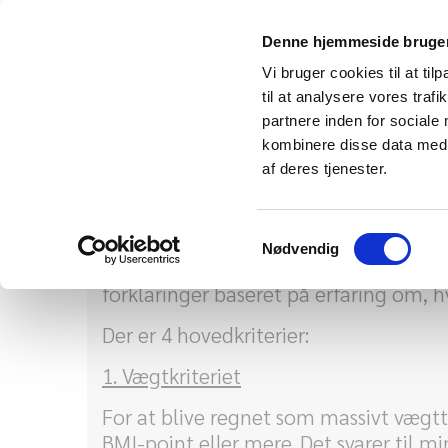
Denne hjemmeside bruger
Vi bruger cookies til at til
til at analysere vores tra
partnere inden for sociale
Om kriterier f
kombinere disse data med a
af deres tjenester.
For at kunne få plastikkirurgisk korre
Samtykkevalg
sundhedssystem, kræves det at en række
Nødvendig
den samlede situation, som lægges til
forklaringer baseret på erfaring om, h
Der er 4 hovedkriterier:
1. Vægtkriteriet
For at blive regnet som massivt vægtt
BMI-point eller mere. Det svarer til 