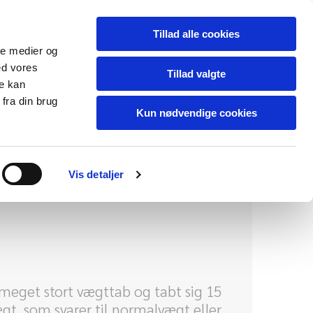
Tillad alle cookies
ale medier og
ed vores
Tillad valgte
re kan
behandling
fra din brug
Kun nødvendige cookies
ter et stort vægttab i det offentlige
speciallægevurdering af kriterierne og
Vis detaljer
e gennemgås kriterierne med
meget stort vægttab og tabt sig 15
gt, som svarer til normalvægt eller