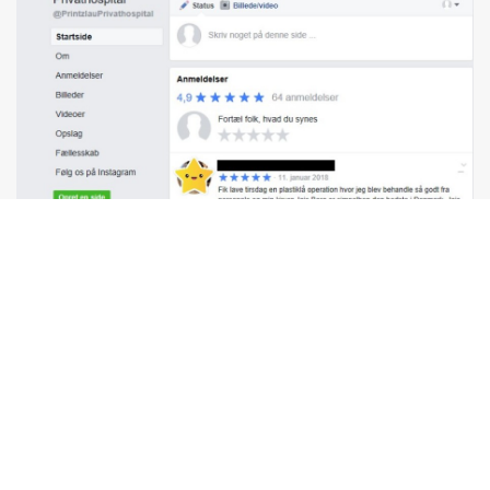
Jais Oliver Berg,
MD, Speciallæge i Plastikkirurgi