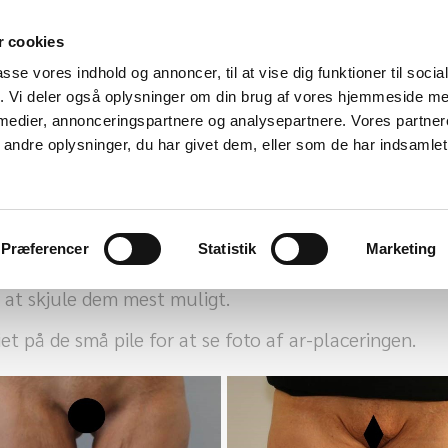
 cookies
passe vores indhold og annoncer, til at vise dig funktioner til soci
fik. Vi deler også oplysninger om din brug af vores hjemmeside m
 medier, annonceringspartnere og analysepartnere. Vores partne
ndre oplysninger, du har givet dem, eller som de har indsamlet 
e.
Præferencer
Statistik
Marketing
g og fjernelse af hudoverskud).
r at skjule dem mest muligt.
iet på de små pile for at se foto af ar-placeringen.