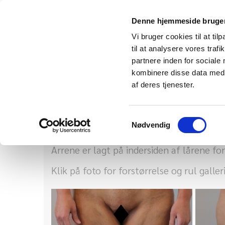
Denne hjemmeside bruger
Vi bruger cookies til at til
til at analysere vores tra
partnere inden for sociale
Lårplastik
kombinere disse data med a
af deres tjenester.
32-årig kvinde med løs hud på inderlåren
Samtykkevalg
Nødvendig
Før og efter inderlårsplastik (fedtsugnin
Arrene er lagt på indersiden af lårene fo
Klik på foto for forstørrelse og rul galler