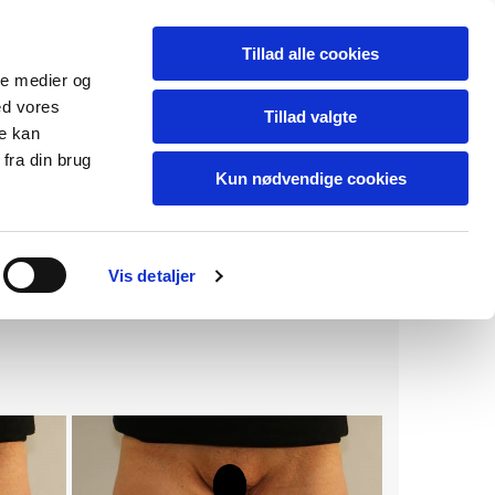
Tillad alle cookies
ale medier og
ed vores
Tillad valgte
re kan
fra din brug
Kun nødvendige cookies
Vis detaljer