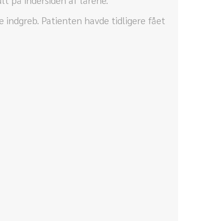
lt på indersiden af lårene.
indgreb. Patienten havde tidligere fået