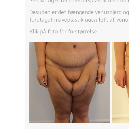
Ses før og efter inderlårsplastik med fed
Desuden er det hængende venusbjerg og n
foretaget maveplastik
uden
løft af venu
Klik på foto for forstørrelse.