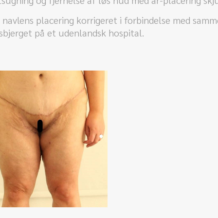
tsugning og fjernelse af løs hud med ar-placering skju
avlens placering korrigeret i forbindelse med samme 
sbjerget på et udenlandsk hospital.